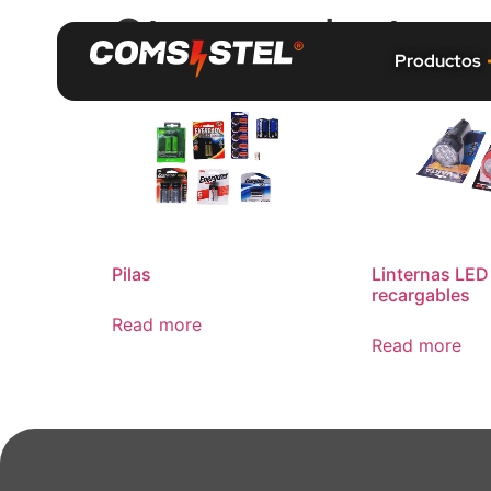
Otros productos
Productos
Pilas
Linternas LED 
recargables
Read more
Read more