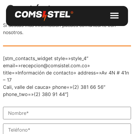
Contáctenos
Si deseas más información puedes comunicarte con
nosotros.
[stm_contacts_widget style=»style_4″
email=»recepcion@comsistel.com.co»
title=»Información de contacto» address=»Av 4N # 41n
– 17
Cali, valle del cauca» phone=»(2) 381 66 56″
phone_two=»(2) 380 91 44″]